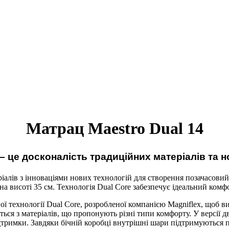
Матрац Maestro Dual 14
 – це досконалість традиційних матеріалів та н
іалів з інноваціями нових технологій для створення позачасовий 
 висоті 35 см. Технологія Dual Core забезпечує ідеальний комфо
ої технології Dual Core, розробленої компанією Magniflex, щоб в
ться з матеріалів, що пропонують різні типи комфорту. У версії 
дтримки. Завдяки бічній коробці внутрішні шари підтримуються п