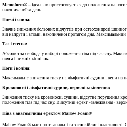
Memoform®
– ідеально пристосовується до положення нашого т
накопиченої за день.
Плечі і спина:
Значне зниження больових відчуттів при остеохондрозі шийного,
від напруги і втоми, накопиченої протягом дня. Максимальний
Таз і стегна:
Абсолютна свобода у виборі положення тіла під час сну. Максим
пояса і нижніх кінцівок.
Ноги і коліна:
Максимальне зниження тиску на лімфатичні судини і вени на но
Кровоносні і лімфатичні судини, нервові закінчення:
Зниження тиску на кровоносні судини, відсутнє порушення крово
положення тіла під час сну. Відсутній ефект «залёжіванія» вер
Піна з анатомічним ефектом Mallow Foam®
Mallow Foam® має протизапальні та заспокійливі властивості. 