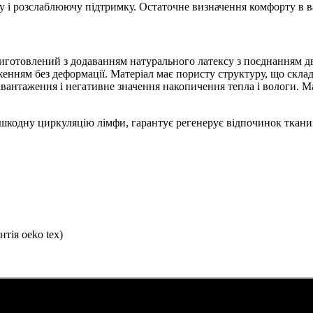
ну і розслаблюючу підтримку. Остаточне визначення комфорту в 
готовлений з додаванням натурального латексу з поєднанням дво
енням без деформації. Матеріал має пористу структуру, що склад
авантаження і негативне значення накопичення тепла і вологи. 
шкодну циркуляцію лімфи, гарантує регенерує відпочинок тканин
тія oeko tex)