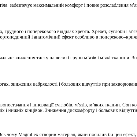
іла, забезпечує максимальний комфорт і повне розслаблення м’язі
 грудного і поперекового відділах хребта. Хребет, суглоби і м’я
 ортопедичний і анатомічний ефект особливо в попереково–крижо
альне зниження тиску на великі групи м’язів і м’які тканини. З
гах, зниження набряклості і больових відчуттів при захворюванн
постачання і іннервації суглобів, м’язів, м’яких тканин. Сон к
хніх і нижніх кінцівок. Зниження дискомфорту і больових відчут
Ось чому Magniflex створив матеріал, який посилив би цей ефект