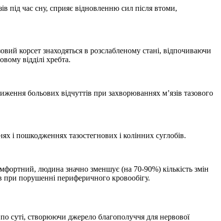
в під час сну, сприяє відновленню сил після втоми,
зовий корсет знаходяться в розслабленому стані, відпочиваючи
вому відділі хребта.
ниження больових відчуттів при захворюваннях м’язів тазового
ях і пошкодженнях тазостегнових і колінних суглобів.
омфортний, людина значно зменшує (на 70-90%) кількість змін
тів при порушенні периферичного кровообігу.
, по суті, створюючи джерело благополуччя для нервової