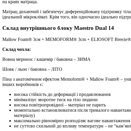
на краях матраца.
Матрац дихаючий і забезпечує диференційовану підтримку тіла,
ідеальний мікроклімат. Крім того, він одночасно ідеально підтри
Склад внутрішнього блоку Maestro Dual 14
Mallow Foam® 3см + MEMOFORM® 3cm + ELIOSOFT Breeze®
Склад чохла:
Вовна меринос / кашемір / бавовна – ЗИМА
Шовк / льон / бавовна – ЛІТО
Піна з анатомічним ефектом Memoform® + Mallow Foam® – унік
інших виробників є:
висока стійкість до деформації і продавлювання
мінімалізує зворотне тиск на тіло людини
висока повітропровідної – матеріал не парить
моментально встановлюватися після тривалого навантажен
матеріалу)
максимально рівномірно розподіляє вагове навантаження 
не суттєво схильний до впливу температури – не “кам’ян