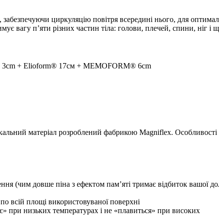
 забезпечуючи циркуляцію повітря всередині нього, для оптимал
мує вагу п’яти різних частин тіла: голови, плечей, спини, ніг і 
 3cm + Elioform® 17см + MEMOFORM® 6cm
альний матеріал розроблений фабрикою Magniflex. Особливості д
ня (чим довше піна з ефектом пам’яті тримає відбиток вашої дол
по всій площі використовуваної поверхні
іє» при низьких температурах і не «плавиться» при високих