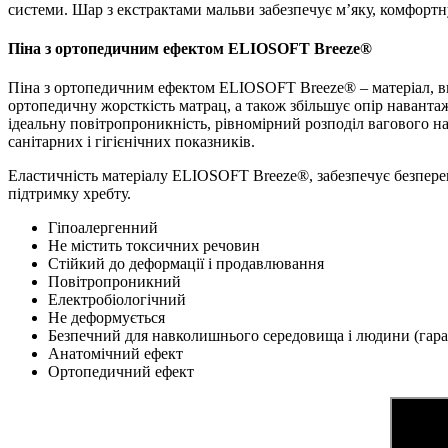
системи. Шар з екстрактами мальви забезпечує м’яку, комфорт
Піна з ортопедичним ефектом ELIOSOFT Breeze®
Піна з ортопедичним ефектом ELIOSOFT Breeze® – матеріал, ви
ортопедичну жорсткість матрац, а також збільшує опір навантаж
ідеальну повітропроникність, рівномірний розподіл вагового н
санітарних і гігієнічних показників.
Еластичність матеріалу ELIOSOFT Breeze®, забезпечує безпере
підтримку хребту.
Гіпоалергенний
Не містить токсичних речовин
Стійкий до деформації і продавлювання
Повітропроникний
Електробіологічний
Не деформується
Безпечний для навколишнього середовища і людини (гаран
Анатомічний ефект
Ортопедичний ефект