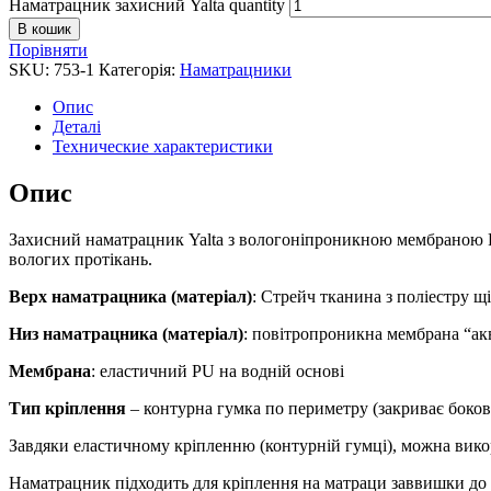
Наматрацник захисний Yalta quantity
В кошик
Порівняти
SKU:
753-1
Категорія:
Наматрацники
Опис
Деталі
Технические характеристики
Опис
Захисний наматрацник Yalta з вологоніпроникною мембраною PU 
вологих протікань.
Верх наматрацника (матеріал)
: Стрейч тканина з поліестру щ
Низ наматрацника (матеріал)
: повітропроникна мембрана “ак
Мембрана
: еластичний PU на водній основі
Тип кріплення
– контурна гумка по периметру (закриває боков
Завдяки еластичному кріпленню (контурній гумці), можна вик
Наматрацник підходить для кріплення на матраци заввишки до 