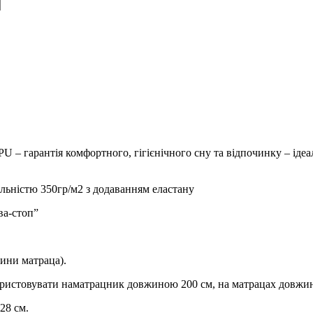
– гарантія комфортного, гігієнічного сну та відпочинку – ідеал
ільністю 350гр/м2 з додаванням еластану
ва-стоп”
ини матраца).
ористовувати наматрацник довжиною 200 см, на матрацах довжи
28 см.