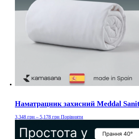
Наматрацник захисний Meddal Sanit
3,348
грн
–
5,178
грн
Порівняти